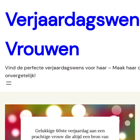
Ga
Verjaardagswe
naar
de
inhoud
Vrouwen
Vind de perfecte verjaardagswens voor haar – Maak haar 
onvergetelijk!