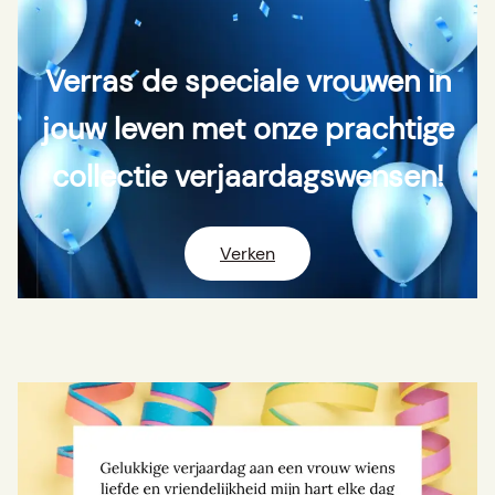
h
Verras de speciale vrouwen in
jouw leven met onze prachtige
collectie verjaardagswensen!
Verken