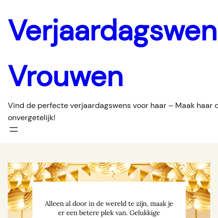
Ga
Verjaardagswe
naar
de
inhoud
Vrouwen
Vind de perfecte verjaardagswens voor haar – Maak haar 
onvergetelijk!